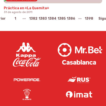
Práctica en «La Quemita»
31 de agosto de 2011
rior
1
1382
1383
1384
1385
1386
1398
Sigu
More pages
More pages