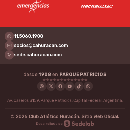
11.5060.1908
socios@cahuracan.com
sede.cahuracan.com
desde
1908
en
PARQUE PATRICIOS
Instagram
Twitter
Facebook
Youtube
Tiktok
WhatsApp
Av. Caseros 3159, Parque Patricios, Capital Federal, Argentina.
©
2026
Club Atlético Huracán. Sitio Web Oficial.
Desarrollado por