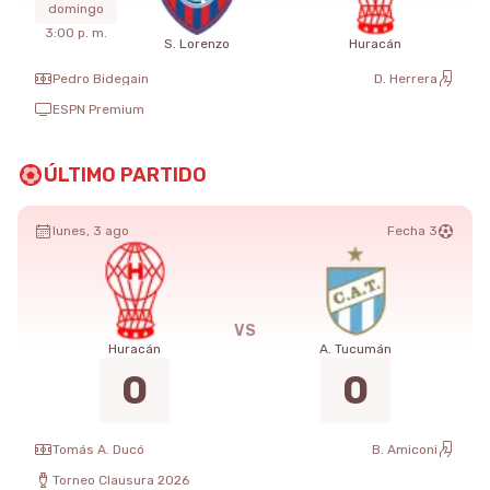
domingo
3:00 p. m.
S. Lorenzo
Huracán
Pedro Bidegain
D. Herrera
ESPN Premium
ÚLTIMO PARTIDO
lunes, 3 ago
Fecha 3
VS
Huracán
A. Tucumán
0
0
Tomás A. Ducó
B. Amiconi
Torneo Clausura 2026