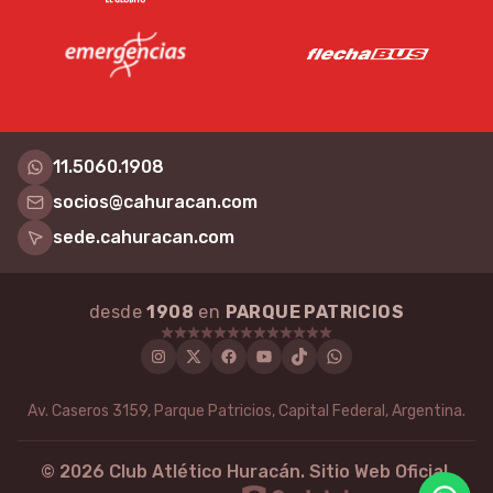
11.5060.1908
socios@cahuracan.com
sede.cahuracan.com
desde
1908
en
PARQUE PATRICIOS
Instagram
Twitter
Facebook
Youtube
Tiktok
WhatsApp
Av. Caseros 3159, Parque Patricios, Capital Federal, Argentina.
©
2026
Club Atlético Huracán. Sitio Web Oficial.