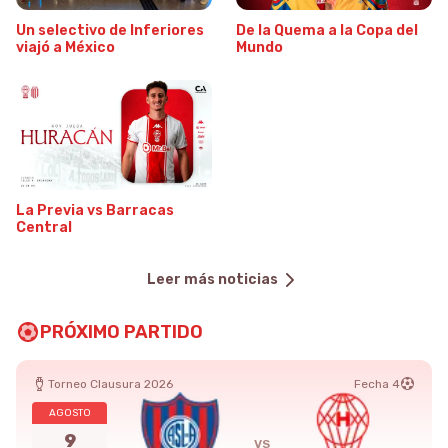
4 de junio de 2026
Un selectivo de Inferiores
4 de junio de 2026
De la Quema a la Copa del
viajó a México
Mundo
1 de junio de 2026
La Previa vs Barracas
Central
Leer más noticias
PRÓXIMO PARTIDO
Torneo Clausura 2026
Fecha 4
AGOSTO
9
VS