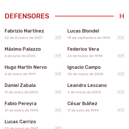
DEFENSORES
46
2
Fabrizio Martínez
Lucas Blondel
35
4
20 de Octubre de 2007
🇦🇷
14 de septiembre de 1996
🇦🇷
Máximo Palazzo
Federico Vera
21
34
6 de junio de 2005
🇦🇷
24 de marzo de 1998
🇦🇷
Hugo Martín Nervo
Ignacio Campo
22
19
6 de enero de 1991
🇦🇷
30 de marzo de 2005
🇦🇷
Daniel Zabala
Leandro Lescano
6
25
17 de enero de 2003
🇦🇷
3 de marzo de 2003
🇦🇷
Fabio Pereyra
César Ibáñez
3
31 de enero de 1990
🇦🇷
17 de junio de 1999
🇦🇷
Lucas Carrizo
20 de mayo de 1997
🇦🇷