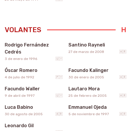
VOLANTES
5
48
Rodrigo Fernández
Santino Rayneli
Cedrés
27 de marzo de 2008
🇦🇷
10
24
3 de enero de 1996
🇺🇾
Óscar Romero
Facundo Kalinger
15
41
4 de julio de 1992
🇵🇾
30 de enero de 2005
🇦🇷
Facundo Waller
Lautaro Mora
28
20
9 de abril de 1997
🇺🇾
25 de febrero de 2005
🇦🇷
Luca Babino
Emmanuel Ojeda
8
30 de agosto de 2005
🇦🇷
5 de noviembre de 1997
🇦🇷
Leonardo Gil