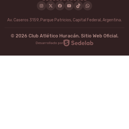
Instagram
Twitter
Facebook
Youtube
Tiktok
WhatsApp
Av. Caseros 3159, Parque Patricios, Capital Federal, Argentina.
©
2026
Club Atlético Huracán. Sitio Web Oficial.
Desarrollado por