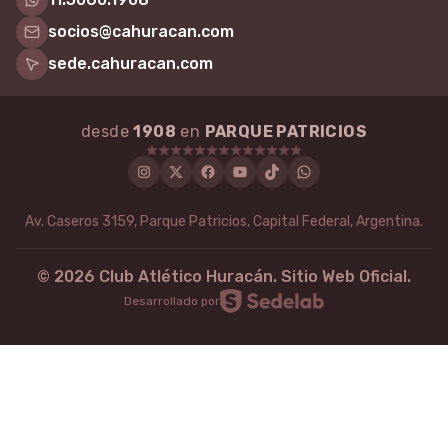
socios@cahuracan.com
sede.cahuracan.com
desde
1908
en
PARQUE PATRICIOS
Instagram
Twitter
Facebook
Youtube
Tiktok
WhatsApp
Av. Caseros 3159, Parque Patricios, Capital Federal, Argentina.
©
2026
Club Atlético Huracán. Sitio Web Oficial.
Desarrollado por