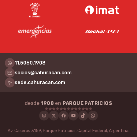
11.5060.1908
socios@cahuracan.com
sede.cahuracan.com
desde
1908
en
PARQUE PATRICIOS
Instagram
Twitter
Facebook
Youtube
Tiktok
WhatsApp
Av. Caseros 3159, Parque Patricios, Capital Federal, Argentina.