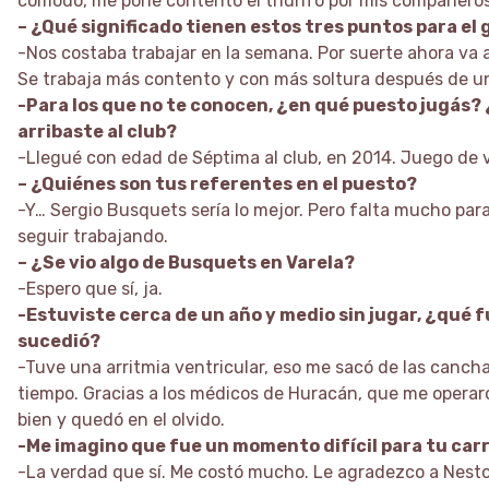
cómodo, me pone contento el triunfo por mis compañeros
– ¿Qué significado tienen estos tres puntos para el
-Nos costaba trabajar en la semana. Por suerte ahora va a 
Se trabaja más contento y con más soltura después de un
-Para los que no te conocen, ¿en qué puesto jugás
arribaste al club?
-Llegué con edad de Séptima al club, en 2014. Juego de v
– ¿Quiénes son tus referentes en el puesto?
-Y… Sergio Busquets sería lo mejor. Pero falta mucho par
seguir trabajando.
– ¿Se vio algo de Busquets en Varela?
-Espero que sí, ja.
-Estuviste cerca de un año y medio sin jugar, ¿qué f
sucedió?
-Tuve una arritmia ventricular, eso me sacó de las canc
tiempo. Gracias a los médicos de Huracán, que me operaro
bien y quedó en el olvido.
-Me imagino que fue un momento difícil para tu car
-La verdad que sí. Me costó mucho. Le agradezco a Nesto