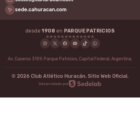
sede.cahuracan.com
desde
1908
en
PARQUE PATRICIOS
Instagram
Twitter
Facebook
Youtube
Tiktok
WhatsApp
Av. Caseros 3159, Parque Patricios, Capital Federal, Argentina.
©
2026
Club Atlético Huracán. Sitio Web Oficial.
Desarrollado por