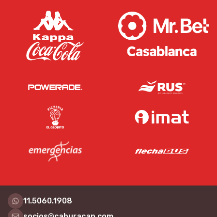
11.5060.1908
socios@cahuracan.com