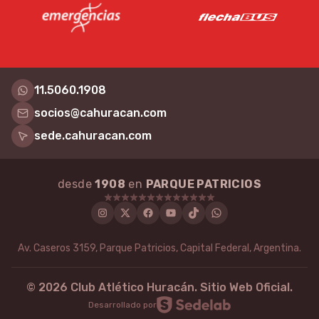
11.5060.1908
socios@cahuracan.com
sede.cahuracan.com
desde
1908
en
PARQUE PATRICIOS
Instagram
Twitter
Facebook
Youtube
Tiktok
WhatsApp
Av. Caseros 3159, Parque Patricios, Capital Federal, Argentina.
©
2026
Club Atlético Huracán. Sitio Web Oficial.
Desarrollado por