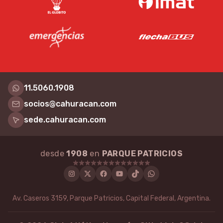
11.5060.1908
socios@cahuracan.com
sede.cahuracan.com
desde
1908
en
PARQUE PATRICIOS
Instagram
Twitter
Facebook
Youtube
Tiktok
WhatsApp
Av. Caseros 3159, Parque Patricios, Capital Federal, Argentina.