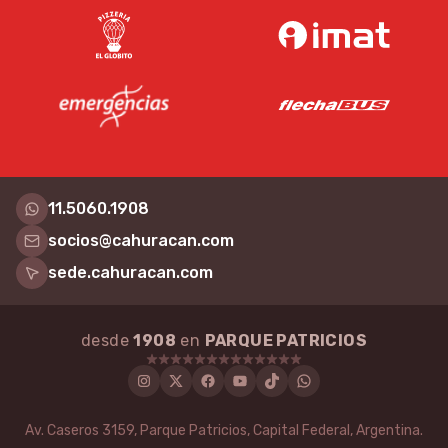
11.5060.1908
socios@cahuracan.com
sede.cahuracan.com
desde
1908
en
PARQUE PATRICIOS
Instagram
Twitter
Facebook
Youtube
Tiktok
WhatsApp
Av. Caseros 3159, Parque Patricios, Capital Federal, Argentina.