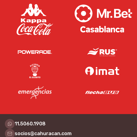
11.5060.1908
socios@cahuracan.com