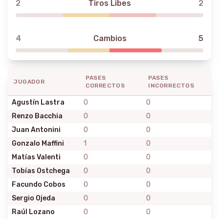
2
Tiros Libes
2
4
Cambios
5
PASES
PASES
JUGADOR
CORRECTOS
INCORRECTOS
Agustín Lastra
0
0
Renzo Bacchia
0
0
Juan Antonini
0
0
Gonzalo Maffini
1
0
Matías Valenti
0
0
Tobías Ostchega
0
0
Facundo Cobos
0
0
Sergio Ojeda
0
0
Raúl Lozano
0
0