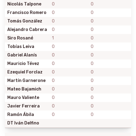
Nicolás Talpone
0
0
Francisco Romero
0
0
Tomás González
0
0
Alejandro Cabrera
0
0
Siro Rosané
1
0
Tobías Leiva
0
0
Gabriel Alanís
0
0
Mauricio Tévez
0
0
Ezequiel Forclaz
0
0
Martín Garnerone
0
0
Mateo Bajamich
0
0
Mauro Valiente
0
0
Javier Ferreira
0
0
Ramón Ábila
0
0
DT
Iván Delfino