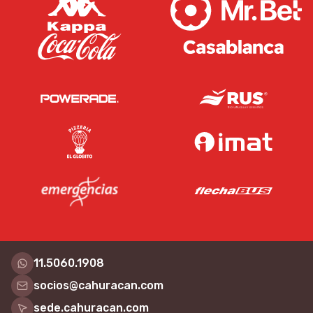
11.5060.1908
socios@cahuracan.com
sede.cahuracan.com