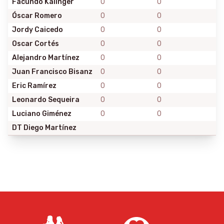
Facundo Kalinger
0
0
Óscar Romero
0
0
Jordy Caicedo
0
0
Oscar Cortés
0
0
Alejandro Martínez
0
0
Juan Francisco Bisanz
0
0
Eric Ramírez
0
0
Leonardo Sequeira
0
0
Luciano Giménez
0
0
DT
Diego Martínez