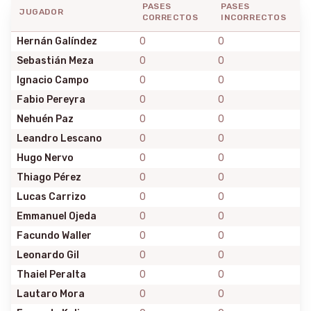
PASES
PASES
JUGADOR
CORRECTOS
INCORRECTOS
Hernán Galíndez
0
0
Sebastián Meza
0
0
Ignacio Campo
0
0
Fabio Pereyra
0
0
Nehuén Paz
0
0
Leandro Lescano
0
0
Hugo Nervo
0
0
Thiago Pérez
0
0
Lucas Carrizo
0
0
Emmanuel Ojeda
0
0
Facundo Waller
0
0
Leonardo Gil
0
0
Thaiel Peralta
0
0
Lautaro Mora
0
0