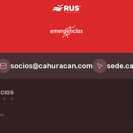
socios@cahuracan.com
sede.c
ICIOS
na.