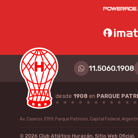
Huracán
11.5060.1908
desde
1908
en
PARQUE PATR
Av. Caseros 3159, Parque Patricios, Capital Federal, Argenti
©
2026
Club Atlético Huracán. Sitio Web Oficial.