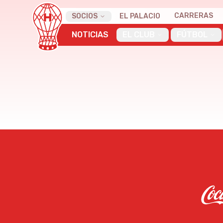
CARRERAS
SOCIOS
EL PALACIO
NOTICIAS
EL CLUB
FÚTBOL
26 de agosto de 2011