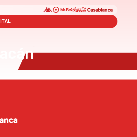
ITAL
racán