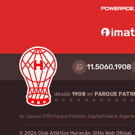
Huracán
11.5060.1908
desde
1908
en
PARQUE PATR
Av. Caseros 3159, Parque Patricios, Capital Federal, Argenti
©
2026
Club Atlético Huracán. Sitio Web Oficial.