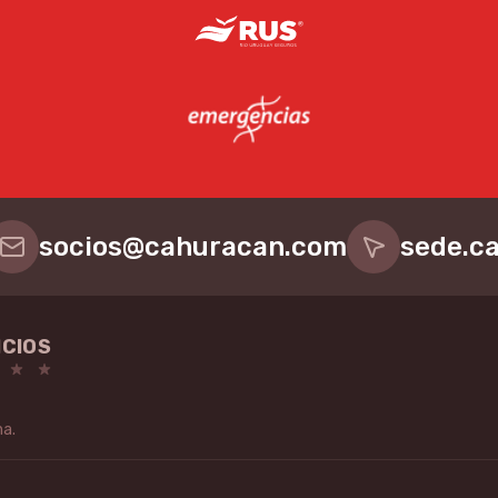
socios@cahuracan.com
sede.c
ICIOS
na.